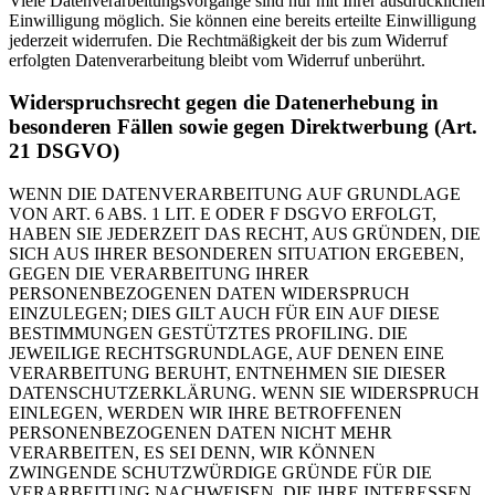
Viele Datenverarbeitungsvorgänge sind nur mit Ihrer ausdrücklichen
Einwilligung möglich. Sie können eine bereits erteilte Einwilligung
jederzeit widerrufen. Die Rechtmäßigkeit der bis zum Widerruf
erfolgten Datenverarbeitung bleibt vom Widerruf unberührt.
Widerspruchsrecht gegen die Datenerhebung in
besonderen Fällen sowie gegen Direktwerbung (Art.
21 DSGVO)
WENN DIE DATENVERARBEITUNG AUF GRUNDLAGE
VON ART. 6 ABS. 1 LIT. E ODER F DSGVO ERFOLGT,
HABEN SIE JEDERZEIT DAS RECHT, AUS GRÜNDEN, DIE
SICH AUS IHRER BESONDEREN SITUATION ERGEBEN,
GEGEN DIE VERARBEITUNG IHRER
PERSONENBEZOGENEN DATEN WIDERSPRUCH
EINZULEGEN; DIES GILT AUCH FÜR EIN AUF DIESE
BESTIMMUNGEN GESTÜTZTES PROFILING. DIE
JEWEILIGE RECHTSGRUNDLAGE, AUF DENEN EINE
VERARBEITUNG BERUHT, ENTNEHMEN SIE DIESER
DATENSCHUTZERKLÄRUNG. WENN SIE WIDERSPRUCH
EINLEGEN, WERDEN WIR IHRE BETROFFENEN
PERSONENBEZOGENEN DATEN NICHT MEHR
VERARBEITEN, ES SEI DENN, WIR KÖNNEN
ZWINGENDE SCHUTZWÜRDIGE GRÜNDE FÜR DIE
VERARBEITUNG NACHWEISEN, DIE IHRE INTERESSEN,