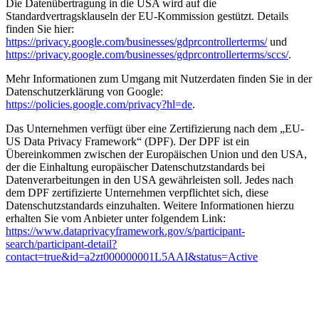
Die Datenübertragung in die USA wird auf die
Standardvertragsklauseln der EU-Kommission gestützt. Details
finden Sie hier:
https://privacy.google.com/businesses/gdprcontrollerterms/
und
https://privacy.google.com/businesses/gdprcontrollerterms/sccs/
.
Mehr Informationen zum Umgang mit Nutzerdaten finden Sie in der
Datenschutzerklärung von Google:
https://policies.google.com/privacy?hl=de
.
Das Unternehmen verfügt über eine Zertifizierung nach dem „EU-
US Data Privacy Framework“ (DPF). Der DPF ist ein
Übereinkommen zwischen der Europäischen Union und den USA,
der die Einhaltung europäischer Datenschutzstandards bei
Datenverarbeitungen in den USA gewährleisten soll. Jedes nach
dem DPF zertifizierte Unternehmen verpflichtet sich, diese
Datenschutzstandards einzuhalten. Weitere Informationen hierzu
erhalten Sie vom Anbieter unter folgendem Link:
https://www.dataprivacyframework.gov/s/participant-
search/participant-detail?
contact=true&id=a2zt000000001L5AAI&status=Active